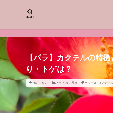
【バラ】カクテルの特徴
り・トゲは？
2020-05-20
バラ
,
バラの品種
カクテル
,
コクテー