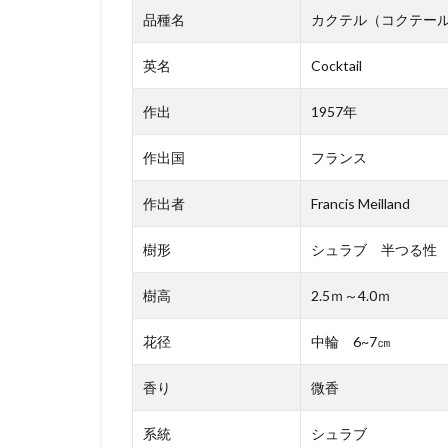
品種名
カクテル（コクテー
英名
Cocktail
作出
1957年
作出国
フランス
作出者
Francis Meilland
樹形
シュラブ 半つる性
樹高
2.5ｍ～4.0ｍ
花径
中輪 6~7㎝
香り
微香
系統
シュラブ