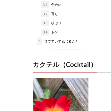
3.1
色合い
3.2
香り
3.3
枝ぶり
3.4
トゲ
4
育てていて感じること
カクテル（Cocktail）