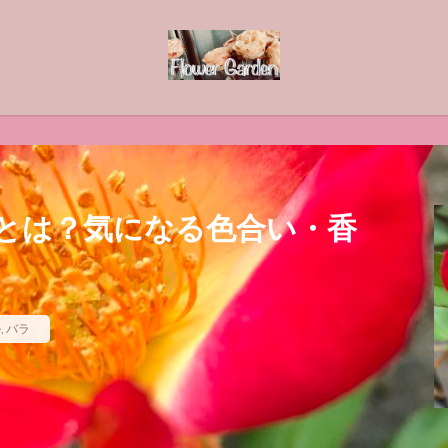
初
とは？気になる色合い・香
ル
,
バラ